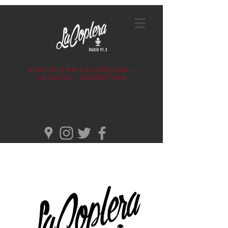
VIVO 91.3 FM
LA COPLERA -
LA RIOJA - ARGENTINA