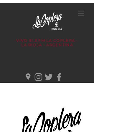
VIVO 91.3 FM
LA COPLERA -
LA RIOJA - ARGENTINA