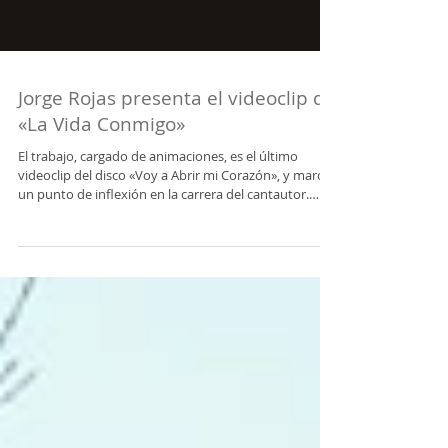
Jorge Rojas presenta el videoclip de
«La Vida Conmigo»
El trabajo, cargado de animaciones, es el último
videoclip del disco «Voy a Abrir mi Corazón», y marca
un punto de inflexión en la carrera del cantautor.
Jorge Rojas lanza el videoclip de La Vida Conmigo (J.
Rojas / Luciano Morales). El trabajo marca un punto
de inflexión en la carrera del cantautor. Así lo expresó
en sus redes sociales. "Hoy comparto con ustedes el
videoclip de “La Vida Conmigo”, el último videoclip de
Voy A Abrir Mi Corazón. Con este estreno se cierra un
ca