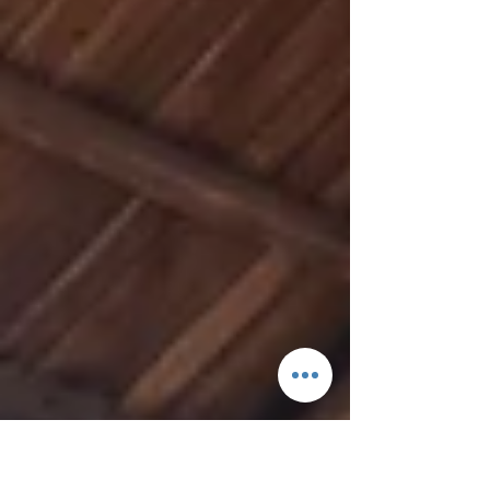
en cercanías al Tiro Federal y en sus límites entre
barrios Yacampis y San Martín. En esta oportunidad,
pala cargadora, bocat, camiones y bateas; además de
un gran número de trabajadores, abordaron las calles
Cacique Ayorca y Santo Domingo, dejando en
óptimas condiciones éste foco infeccioso y otros
sectores para el disfrute y tranquilidad de los vecinos.
También se está ll