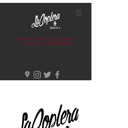
VIVO 91.3 FM
LA COPLERA -
LA RIOJA - ARGENTINA