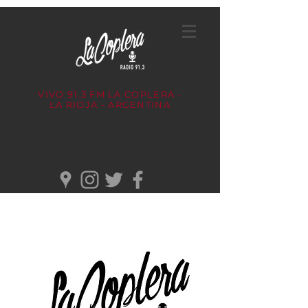
VIVO 91.3 FM
LA COPLERA -
LA RIOJA - ARGENTINA