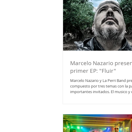
Marcelo Nazario prese
primer EP: "Fluir"
Marcelo Nazario y La Perri Band pre
compuesto por tres temas con la pa
importantes invitados. El musico y
raices santiagueñas y aquerenciado 
oficialmente su primer trabajo solis
en las principales plataformas digi
20 años en la música Marcelo Nazario abre Fluir
"El Obsequio" , chaya de su autoría 
participación de Kike Alamo . Le sigue la chacarera
"Llamadora del Carna