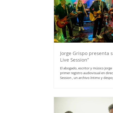
Jorge Grispo presenta s
Live Session”
El abogado, escritor y músico Jorge Grispo
primer registro audiovisual en direc
Session , un archivo íntimo y desp
ocho canciones interpretadas en s
genuina. El video completo —de 3
estrenó el 15 de noviembre en YouTube, mientras
que el LP ya está disponible en Spot
todas las plataformas digitales . Jo
figura singular dentro del cruce ent
literatura y derecho. Abog