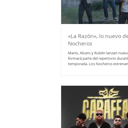
«La Razón», lo nuevo d
Nocheros
Mario, Alvaro y Rubén lanzan nuev
formará parte del repertorio duran
temporada. Los Nocheros estrenan canción en las
principales plataformas. Se trata de La
José Portella, Julián Agustín Melián)
con la producción musical de Gabrie
Musik" y Guillermo Perez "One Soun
producción audiovisual de los salte
desgaste rutinario de una pareja ( 
Ramiro Roy ). A pesar de eso, La Ra