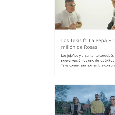
Los Tekis ft. La Pepa Br
millón de Rosas
Los jujeños y el cantante cordobés
nueva versión de uno de los éxitos 
Tekis comienzan noviembre con un nuevo trabajo en
colaboración con La Pepa Brizuela , ex cantante de
La Barra . En esta ocasión "Un Millón de Rosas" ,
tema popularizado por la banda co
adaptada al estilo de Los Tekis y es
las principales plataformas digitales