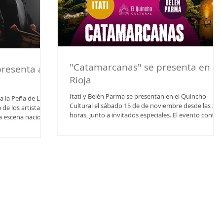
"Catamarcanas" se presenta en L
presenta a
Rioja
Itatí y Belén Parma se presentan en el Quincho
a la Peña de Los
Cultural el sábado 15 de de noviembre desde las 21
de los artistas
horas, junto a invitados especiales. El evento conta
 escena nacional,
también con las actuaciones de Harina de Luna,
Gredales y Huarmi Son . El valor de la entrada es de
cipadas ya se
$10.000 ó 2 x $15.000. La invitación es a partir de las
s se
21 horas en el Quincho Cultural (Avenida San
04156722 o
Francisco 5219). Por reservas se pueden contactar a
 Febrero (Bulnes
3804362001. Sobre Catamarcanas Nos unimos en
 noche se podrá
este proyecto para contar l