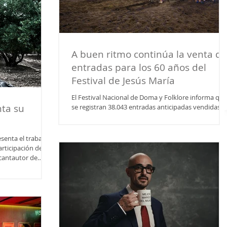
A buen ritmo continúa la venta de
entradas para los 60 años del
Festival de Jesús María
El Festival Nacional de Doma y Folklore informa que
nta su
se registran 38.043 entradas anticipadas vendidas. 
noche de El Chaqueño Palavecino, El Loco Amato y
Las Voces de Orán la más vendida. El Festival
Nacional de Doma y Folklore de Jesús María se
senta el trabajo
llevará a cabo del 8 al 18 de enero. Desde La
rticipación de
Comisión se informó la venta de 38.043 tickets y el
 cantautor de
ranking de las noches con mas convocatoria hasta
en La Rioja, lanza
este martes. Viernes 16 de enero: Chaqueño
ta, ya disponible
Palavecino, El Loco Amato, Las Voces de O
tales. Con más de
 con
con la