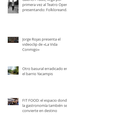
primera vez al Teatro Opera,
presentando: Folkloreando
con Amigos
 y
Jorge Rojas presenta el
videoclip de «La Vida
Conmigo»
Otro basural erradicado en
el barrio Yacampis
FIT FOOD: el espacio donde
la gastronomía también se
convierte en destino