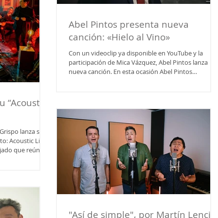
Abel Pintos presenta nueva
canción: «Hielo al Vino»
Con un videoclip ya disponible en YouTube y la
participación de Mica Vázquez, Abel Pintos lanza
nueva canción. En esta ocasión Abel Pintos
interpreta al "Mejor marido del mundo" , en un
colorido y divertido video que acompaña el ritmo y
el estribillo: " Qué suerte tienes tú, de que te quiera
u “Acoustic
yo. Qué suerte tienes tú de que te quiera". Desde
anoche "Hielo al vino" , está disponible en las
principales plataformas digitales.
 lanza su
to: Acoustic Live
ojado que reúne
u forma más
5 minutos — se
ify, Apple Music y
rge Grispo es una
re música,
"Así de simple", por Martín Lencin