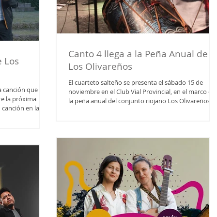
Canto 4 llega a la Peña Anual de
e Los
Los Olivareños
El cuarteto salteño se presenta el sábado 15 de
a canción que
noviembre en el Club Vial Provincial, en el marco de
te la próxima
la peña anual del conjunto riojano Los Olivareños.
Nueva edición de la Gran Peña Anual de Los
 Razón (Juan
Olivareños que se realizará el sábado 15 de
. El tema cuenta
Noviembre en Club Vial Provincial (25 de mayo y Sa
l R. Ponce "G
Isidro), desde las 22 horas. Allí actuarán Los
d" . La
Olivareños, La Monto, Karen Vega, Canto Leguero,
ños narra el
Con el Alma, Noelia bustamante y desde Salta Canto
Camila Garófalo y
4 . Cabe destacar que en el lugar habrá
zó