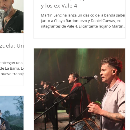
y los ex Vale 4
Martín Lencina lanza un clásico de la banda salteña
junto a Chaya Barrionuevo y Daniel Cuevas, ex
integrantes de Vale 4. El cantante riojano Martín
Lencina continua presentando nuevo material. Esta
vez con la participación de Daniel "Cabuchi" Cuevas
Chaya Barrionuevo. "Así de Simple" (La Moro), fue
izuela: Un
uno de los éxitos de la agrupación salteña Vale 4
incluida en el disco Mas Cuatro (2009).
 entregan una
de La Barra. Los
rdobesa, es
tá disponible en
.