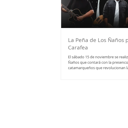
La Peña de Los Ñaños 
Carafea
El sábado 15 de noviembre se realiz
Ñaños que contará con la presencia 
catamarqueños que revolucionan la
Carafea. La Rioja recibe a Carafea el próximo sábado
15 de noviembre. Las entradas anti
encuentran a la venta a $8.000 pesos. Las misma
pueden adquirir al 3886451369, 38
3804694071. La cita es en Club 3 de
798) desde las 22 horas. Durante la
disfrutar de las actuaci