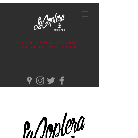
VIVO 91.3 FM
LA COPLERA -
LA RIOJA - ARGENTINA