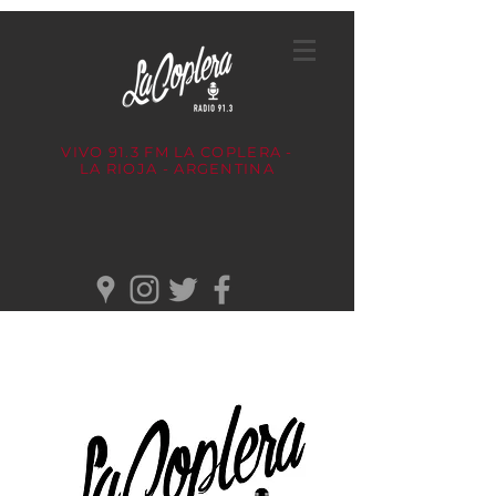
VIVO 91.3 FM
LA COPLERA -
LA RIOJA - ARGENTINA