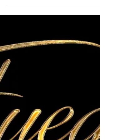
presentan el videoclip de "Fuego"
Nacho Prado, Facundo Toro, Lucas Cesaro y Diego
Gatica lanzan el trabajo audiovisual de su mas
reciente sencillo. El ultimo miércoles Los...