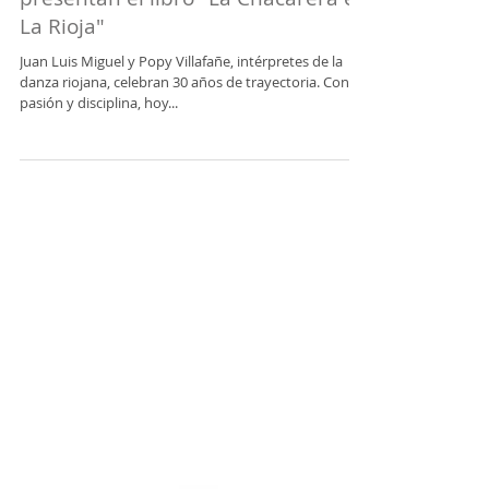
Juan Luis Miguel y Popy Villafañe
presentan el libro "La Chacarera en
La Rioja"
Juan Luis Miguel y Popy Villafañe, intérpretes de la
danza riojana, celebran 30 años de trayectoria. Con
pasión y disciplina, hoy...