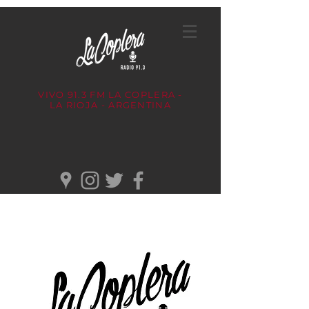
VIVO 91.3 FM
LA COPLERA -
LA RIOJA - ARGENTINA