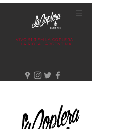
VIVO 91.3 FM
LA COPLERA -
LA RIOJA - ARGENTINA