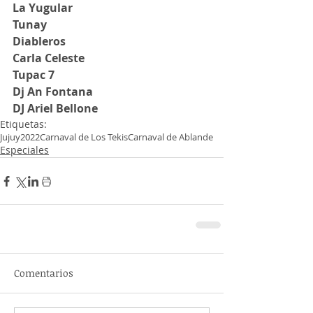
La Yugular
Tunay
Diableros
Carla Celeste
Tupac 7
Dj An Fontana
DJ Ariel Bellone
Etiquetas:
Jujuy
2022
Carnaval de Los Tekis
Carnaval de Ablande
Especiales
Comentarios