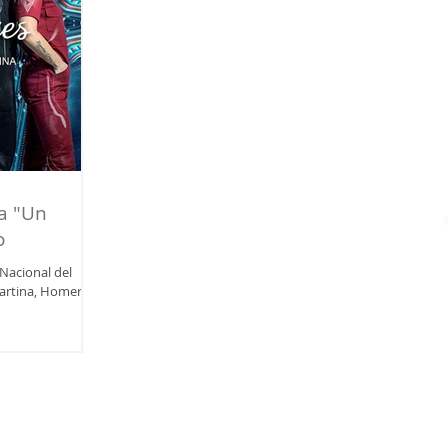
a "Un
o
 Nacional del
Martina, Homero y