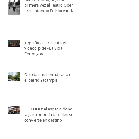
primera vez al Teatro Opera,
presentando: Folkloreando
con Amigos
Jorge Rojas presenta el
videoclip de «La Vida
Conmigo»
Otro basural erradicado en
el barrio Yacampis
FIT FOOD: el espacio donde
la gastronomía también se
convierte en destino