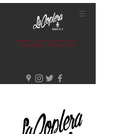
VIVO 91.3 FM
LA COPLERA -
LA RIOJA - ARGENTINA