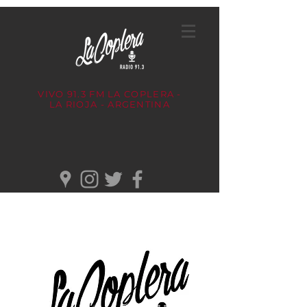
VIVO 91.3 FM
LA COPLERA -
LA RIOJA - ARGENTINA