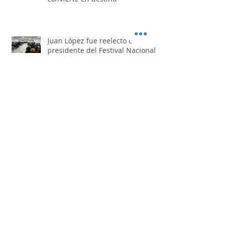
FIT FOOD: el espacio donde la
gastronomía también se
convierte en destino
Juan López fue reelecto como
presidente del Festival Nacional
de Doma y Folklore
Los Nocheros pasaron por "Otro
Día Perdido"
Busque artículos por mes de publicación.
agosto de 2026
julio de 2026
junio de 2026
mayo de 2026
abril de 2026