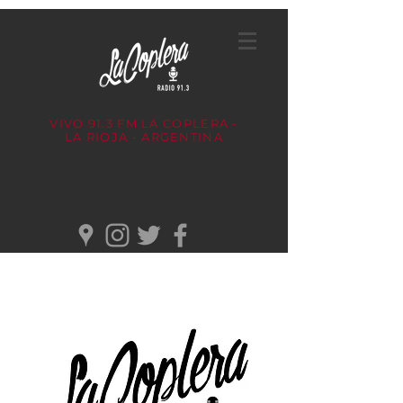
VIVO 91.3 FM
LA COPLERA -
LA RIOJA - ARGENTINA