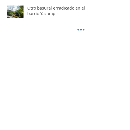
Otro basural erradicado en el
barrio Yacampis
FIT FOOD: el espacio donde la
gastronomía también se
convierte en destino
Juan López fue reelecto como
presidente del Festival Nacional
de Doma y Folklore
Los Nocheros pasaron por "Otro