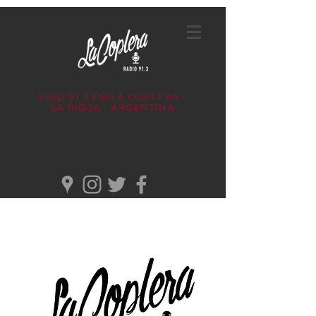
VIVO 91.3 FM
LA COPLERA -
LA RIOJA - ARGENTINA