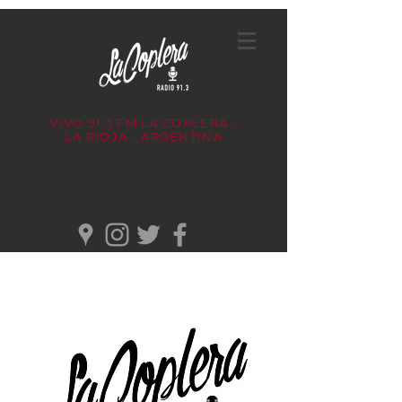
VIVO 91.3 FM
LA COPLERA -
LA RIOJA - ARGENTINA