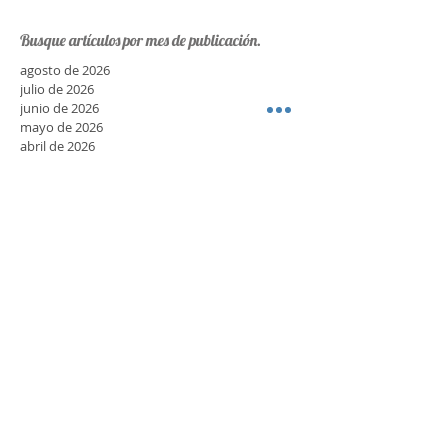
Los Nocheros pasaron por "Otro
Día Perdido"
Busque artículos por mes de publicación.
agosto de 2026
julio de 2026
junio de 2026
mayo de 2026
abril de 2026
marzo de 2026
febrero de 2026
enero de 2026
diciembre de 2025
noviembre de 2025
octubre de 2025
septiembre de 2025
agosto de 2025
julio de 2025
junio de 2025
mayo de 2025
abril de 2025
marzo de 2025