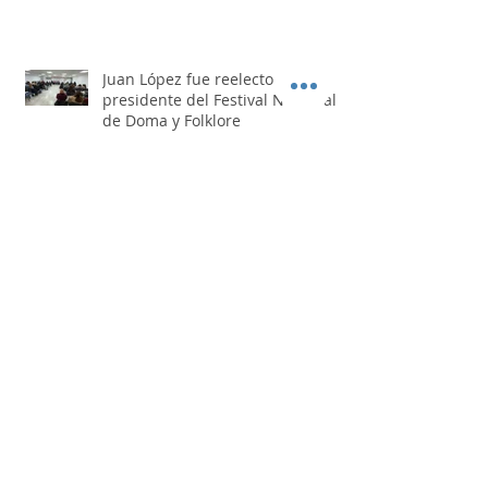
gastronomía también se
convierte en destino
Juan López fue reelecto como
presidente del Festival Nacional
de Doma y Folklore
Los Nocheros pasaron por "Otro
Día Perdido"
Busque artículos por mes de publicación.
agosto de 2026
julio de 2026
junio de 2026
mayo de 2026
abril de 2026