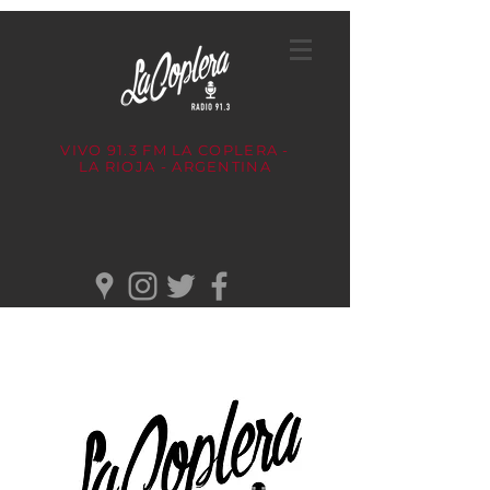
VIVO 91.3 FM
LA COPLERA -
LA RIOJA - ARGENTINA