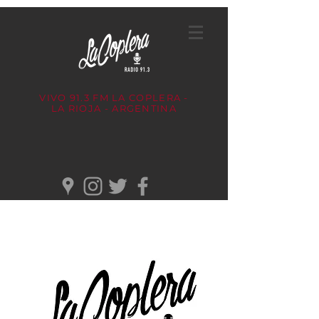
VIVO 91.3 FM
LA COPLERA -
LA RIOJA - ARGENTINA