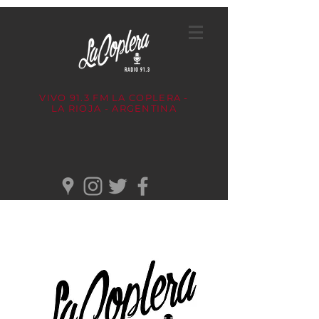
VIVO 91.3 FM
LA COPLERA -
LA RIOJA - ARGENTINA