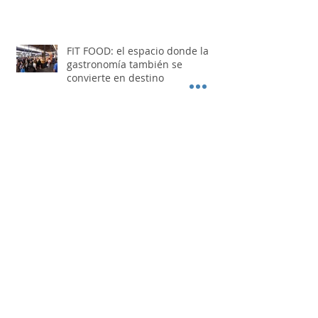
barrio Yacampis
FIT FOOD: el espacio donde la
gastronomía también se
convierte en destino
Juan López fue reelecto como
presidente del Festival Nacional
de Doma y Folklore
Los Nocheros pasaron por "Otro
Día Perdido"