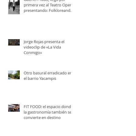
primera vez al Teatro Opera,
presentando: Folkloreando
con Amigos
Jorge Rojas presenta el
videoclip de «La Vida
Conmigo»
Otro basural erradicado en
el barrio Yacampis
FIT FOOD: el espacio donde
la gastronomía también se
convierte en destino