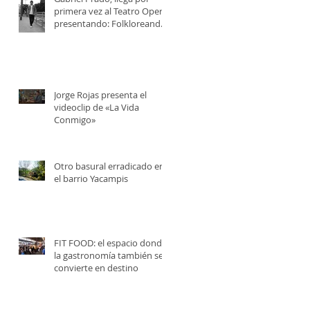
primera vez al Teatro Opera,
presentando: Folkloreando
con Amigos
Jorge Rojas presenta el
videoclip de «La Vida
Conmigo»
Otro basural erradicado en
el barrio Yacampis
FIT FOOD: el espacio donde
la gastronomía también se
convierte en destino