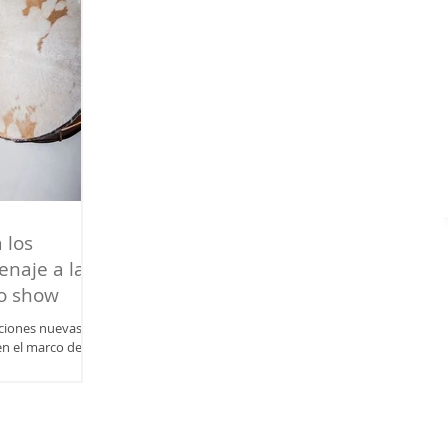
 los
naje a las
o show
nciones nuevas y
en el marco del