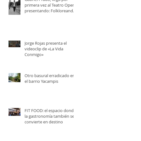
primera vez al Teatro Opera,
presentando: Folkloreando
con Amigos
Jorge Rojas presenta el
videoclip de «La Vida
Conmigo»
Otro basural erradicado en
el barrio Yacampis
FIT FOOD: el espacio donde
la gastronomía también se
convierte en destino