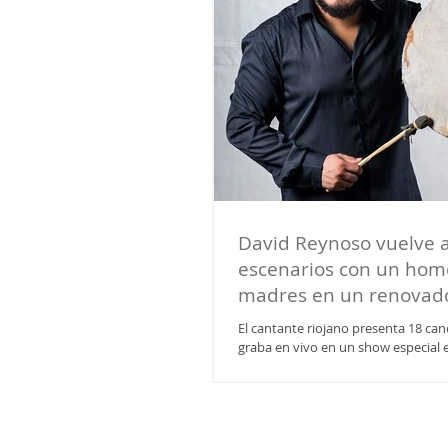
David Reynoso vuelve a
escenarios con un home
madres en un renovad
El cantante riojano presenta 18 ca
graba en vivo en un show especial 
día de la madre. David Reynoso...