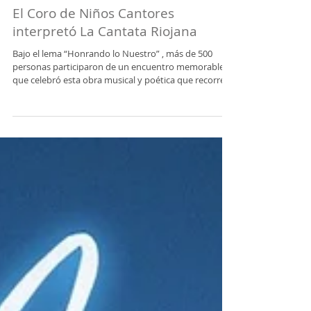
El Coro de Niños Cantores
interpretó La Cantata Riojana
Bajo el lema “Honrando lo Nuestro” , más de 500
personas participaron de un encuentro memorable
que celebró esta obra musical y poética que recorre la
historia de la provincia de La Rioja. En la explanada
del Municipio Capital, vivimos una noche colmada de
riojanidad y emoción con la presentación de la
Cantata Riojana , interpretada por el Coro de Niños
Cantores de la Subsecretaría de Cultura Municipal.
Estuvieron presentes, el intendente; Armando Molina,
la viceintendenta;