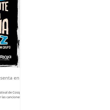
senta en el
estival de Cosquín
r las canciones de