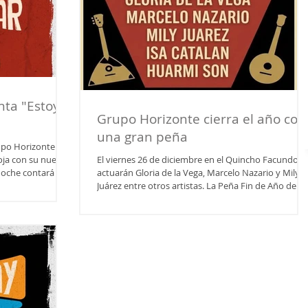
nta "Estoy
Grupo Horizonte cierra el año con
una gran peña
upo Horizonte
ioja con su nuevo
El viernes 26 de diciembre en el Quincho Facundo 2
noche contará con
actuarán Gloria de la Vega, Marcelo Nazario y Mily
Trío y Perro
Juárez entre otros artistas. La Peña Fin de Año de
s de que
Grupo Horizonte tiene fecha y lugar. Será el viernes
ntradas se
26 de diciembre en el Quincho Facundo 2 (Av.
as redes sociales
Yacampis esq. Fray Bernardino Gómez), desde las 2
l día del evento.
horas. Allí actuarán Gloria de la Vega, Marcelo
onde debo estar
Nazario, Mily Juarez, Isa Catalan y Huarmi Son . Las
,
entradas están disponibles al 3804563321 a $14.000 