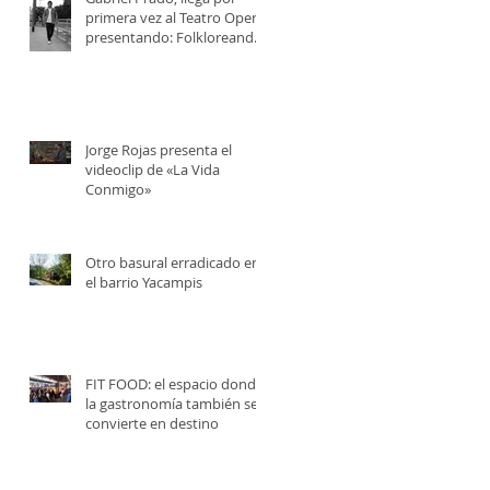
primera vez al Teatro Opera,
presentando: Folkloreando
con Amigos
Jorge Rojas presenta el
videoclip de «La Vida
Conmigo»
Otro basural erradicado en
el barrio Yacampis
FIT FOOD: el espacio donde
la gastronomía también se
convierte en destino