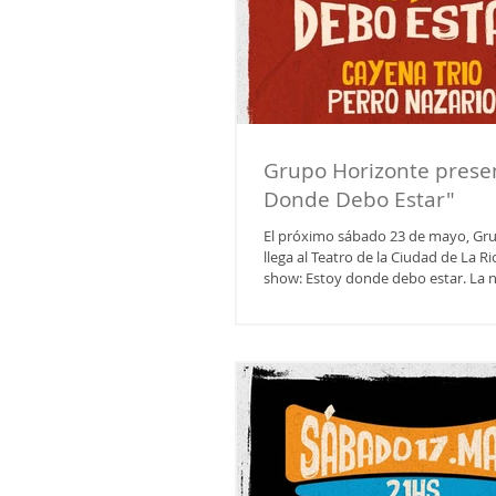
Grupo Horizonte prese
Donde Debo Estar"
El próximo sábado 23 de mayo, Gr
llega al Teatro de la Ciudad de La R
show: Estoy donde debo estar. La 
la participación especial de Cayena 
Nazario, que abrirán la velada ante
Horizonte tome el escenario. Las e
consiguen anticipadas a través de l
del grupo o en la puerta del teatro e
Un show para no perderse. Estoy d
es una propuesta que reúne música