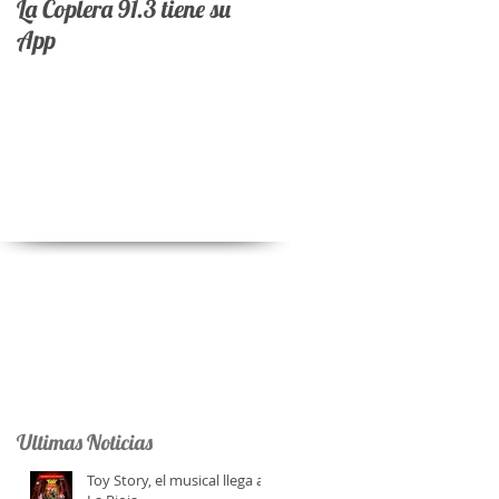
La Coplera 91.3 tiene su
App
2
.
Ultimas Noticias
Toy Story, el musical llega a