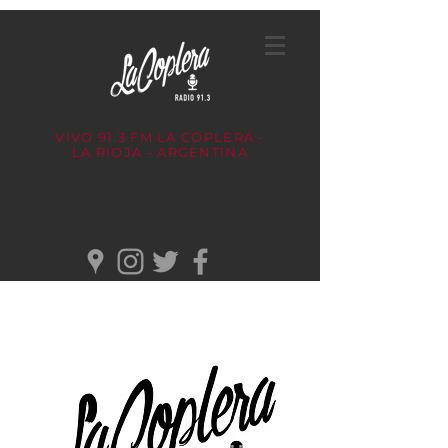
VIVO 91.3 FM
LA COPLERA -
LA RIOJA - ARGENTINA