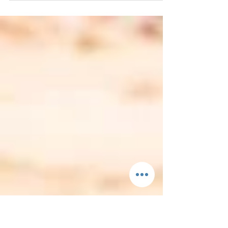
El cantautor y armonicista presenta su segundo
sencillo titulado “Lluvia” junto al reconocido cantante
Seba López del grupo Los Tekis....