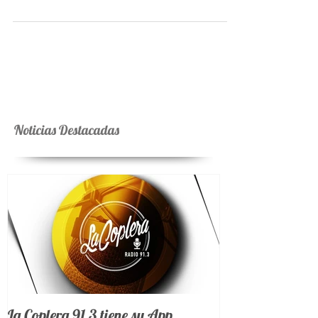
Thompson se encontraran en un mismo limbo? De
esa pregunta nace “Eva y Mariquita, Rebeldes”, una
obra que entrelaza historia, humor y emoción para
poner frente a frente a dos figuras esenciales de la
identidad argentina. La pieza —basada en el texto
original “Rebeldes en el limbo” de Lorena Basso—
presenta un encuentro imaginario entre Eva y
Mariquita tras la muerte. Desde ese espacio fuera del
tiempo, sus ideologías, pasiones
Noticias Destacadas