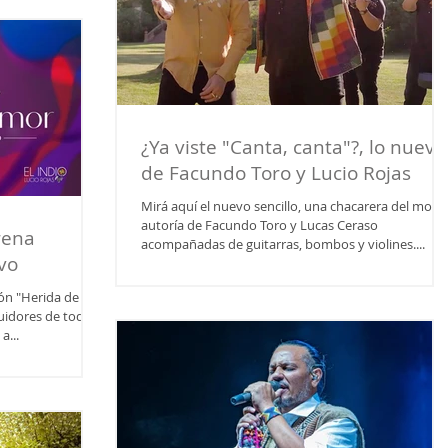
lección del lugar
pacio que habilita
 empanadas y el
ecital sino que
¿Ya viste "Canta, canta"?, lo nuevo
de Facundo Toro y Lucio Rojas
Mirá aquí el nuevo sencillo, una chacarera del mont
autoría de Facundo Toro y Lucas Ceraso
rena
acompañadas de guitarras, bombos y violines....
vo
ón "Herida de
idores de todo el
a...