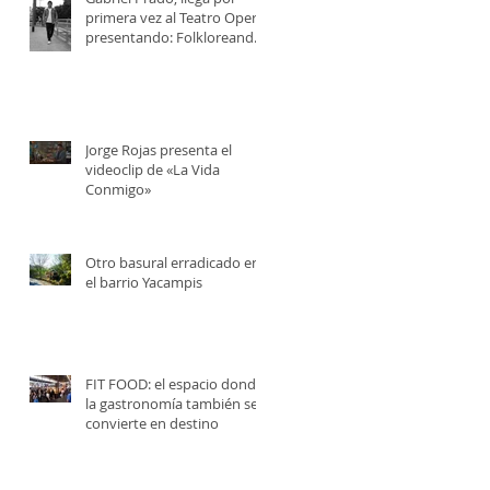
primera vez al Teatro Opera,
presentando: Folkloreando
con Amigos
Jorge Rojas presenta el
videoclip de «La Vida
Conmigo»
Otro basural erradicado en
el barrio Yacampis
FIT FOOD: el espacio donde
la gastronomía también se
convierte en destino