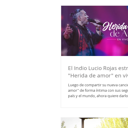
noche de peña íntima, cercana. La e
no es casual, La Trastienda es un es
las mesas compartidas, el vino, las
baile. Allí el público no asiste a un r
disfruta
El Indio Lucio Rojas est
"Herida de amor" en vi
Luego de compartir su nueva canci
amor" de forma íntima con sus segu
país y el mundo, ahora quiere darlo 