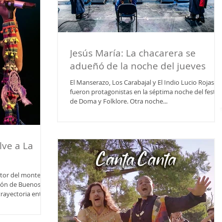
Jesús María: La chacarera se
adueñó de la noche del jueves
El Manserazo, Los Carabajal y El Indio Lucio Rojas
fueron protagonistas en la séptima noche del festiv
de Doma y Folklore. Otra noche...
lve a La
ntor del monte del
azón de Buenos
rayectoria entera
ojas regresa a
y ofrecerá una