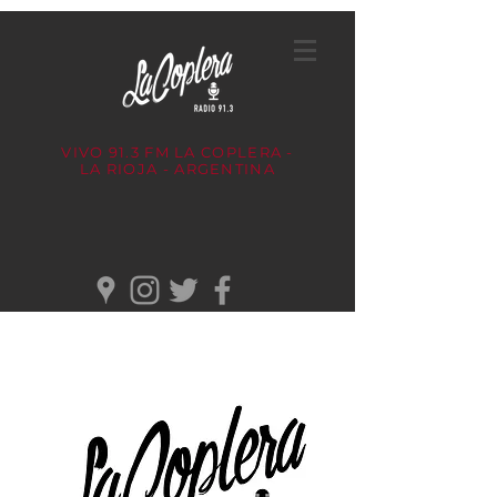
VIVO 91.3 FM
LA COPLERA -
LA RIOJA - ARGENTINA