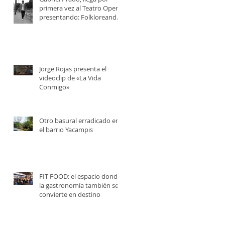
primera vez al Teatro Opera,
presentando: Folkloreando
con Amigos
Jorge Rojas presenta el
videoclip de «La Vida
Conmigo»
Otro basural erradicado en
el barrio Yacampis
FIT FOOD: el espacio donde
la gastronomía también se
convierte en destino