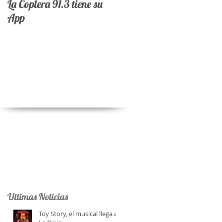
La Coplera 91.3 tiene su
App
e
á
Ultimas Noticias
Toy Story, el musical llega a