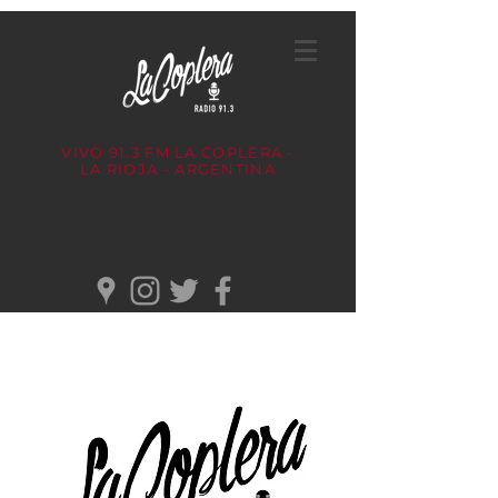
VIVO 91.3 FM
LA COPLERA -
LA RIOJA - ARGENTINA