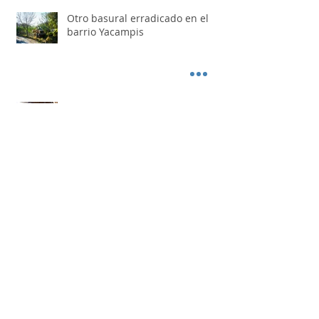
Otro basural erradicado en el
barrio Yacampis
FIT FOOD: el espacio donde la
gastronomía también se
convierte en destino
Juan López fue reelecto como
presidente del Festival Nacional
de Doma y Folklore
Los Nocheros pasaron por "Otro