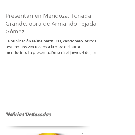
Presentan en Mendoza, Tonada
Grande, obra de Armando Tejada
Gómez
La publicación reúne partituras, cancionero, textos y
testimonios vinculados a la obra del autor
mendocino. La presentación será el jueves 4 de junio,
18 horas en la Sala Elina Alba de la Ciudad de
Mendoza. El Instituto Nacional de la Música (INAMU)
y la Subsecretaría de Cultura de Mendoza presentan
Tonada Grande. Obra de Armando Tejada Gómez, un
libro de partituras y cancionero dedicado a la
difusión, el estudio y la interpretación de la obra del
poeta y letrista mendocino.
Noticias Destacadas