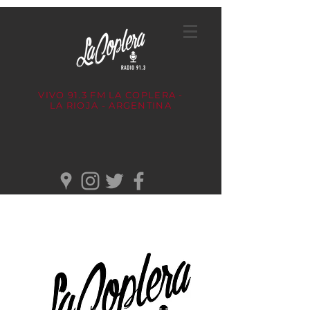
VIVO 91.3 FM
LA COPLERA -
LA RIOJA - ARGENTINA