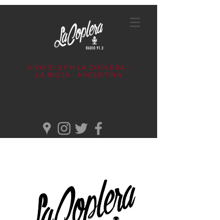
VIVO 91.3 FM
LA COPLERA -
LA RIOJA - ARGENTINA