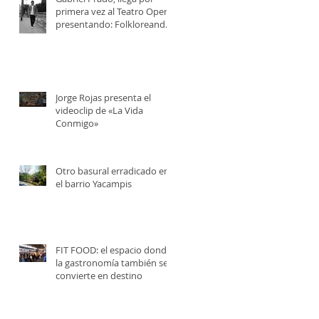
primera vez al Teatro Opera,
presentando: Folkloreando
con Amigos
Jorge Rojas presenta el
videoclip de «La Vida
Conmigo»
Otro basural erradicado en
el barrio Yacampis
FIT FOOD: el espacio donde
la gastronomía también se
convierte en destino