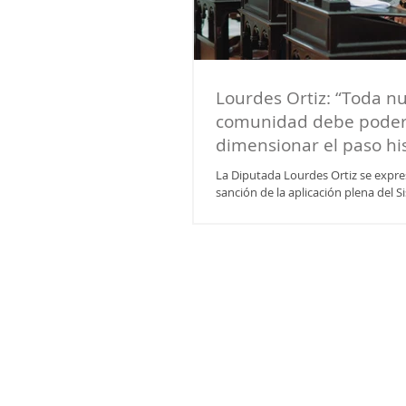
Lourdes Ortiz: “Toda n
comunidad debe pode
dimensionar el paso hi
estamos dando como Pr
La Diputada Lourdes Ortiz se expres
sanción de la aplicación plena del 
Adversarial y el Juicio por Jurado....