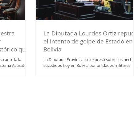
uestra
La Diputada Lourdes Ortiz repudi
r
el intento de golpe de Estado en
stórico que
Bolivia
ovincia”
o ante la la
La Diputada Provincial se expresó sobre los hechos
Sistema Acusatorio
sucedidos hoy en Bolivia por unidades militares
lideradas por el excomandante general...