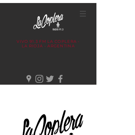
VIVO 91.3 FM
LA COPLERA -
LA RIOJA - ARGENTINA