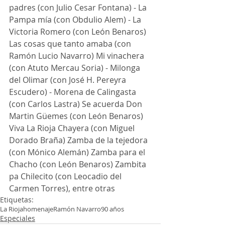
padres (con Julio Cesar Fontana) - La 
Pampa mía (con Obdulio Alem) - La 
Victoria Romero (con León Benaros) 
Las cosas que tanto amaba (con 
Ramón Lucio Navarro) Mi vinachera 
(con Atuto Mercau Soria) - Milonga 
del Olimar (con José H. Pereyra 
Escudero) - Morena de Calingasta 
(con Carlos Lastra) Se acuerda Don 
Martin Güemes (con León Benaros) 
Viva La Rioja Chayera (con Miguel 
Dorado Braña) Zamba de la tejedora 
(con Mónico Alemán) Zamba para el 
Chacho (con León Benaros) Zambita 
pa Chilecito (con Leocadio del 
Carmen Torres), entre otras
Etiquetas:
La Rioja
homenaje
Ramón Navarro
90 años
Especiales