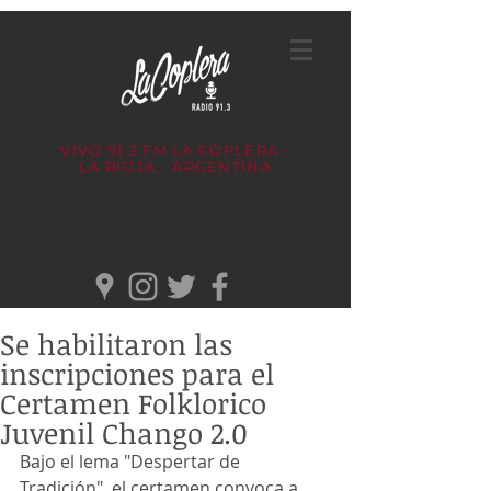
VIVO 91.3 FM
LA COPLERA -
LA RIOJA - ARGENTINA
Se habilitaron las
inscripciones para el
Certamen Folklorico
Juvenil Chango 2.0
Bajo el lema "Despertar de 
Tradición", el certamen convoca a 