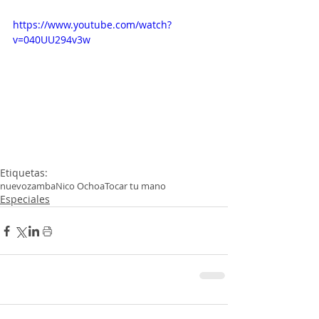
https://www.youtube.com/watch?
v=040UU294v3w
Etiquetas:
nuevo
zamba
Nico Ochoa
Tocar tu mano
Especiales