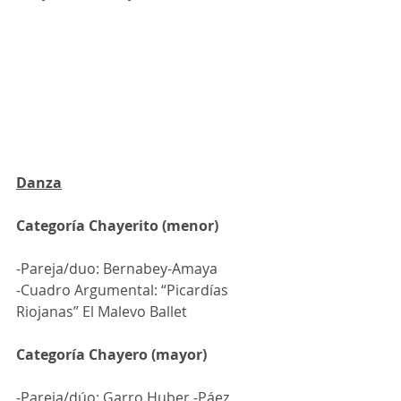
Danza
Categoría Chayerito (menor)
-Pareja/duo: Bernabey-Amaya 
-Cuadro Argumental: “Picardías 
Riojanas” El Malevo Ballet 
Categoría Chayero (mayor)
-Pareja/dúo: Garro Huber -Páez 