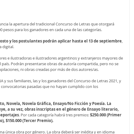
uncia la apertura del tradicional Concurso de Letras que otorgará 
0 pesos para los ganadores en cada una de las categorías.
gosto y los postulantes podrán aplicar hasta el 13 de septiembre
, 
 digital.
ores e ilustradoras e ilustradores argentinos y extranjeros mayores de 
l país. Podrán presentarse obras de autoría compartida, pero no se 
pilaciones, ni obras creadas por más de dos autores/as.
 y sus familiares, las y los ganadores del Concurso de Letras 2021, y 
ras convocatorias pasadas que no hayan cumplido con los 
o, Novela, Novela Gráfica, Ensayo/No Ficción y Poesía. La 
e, a su vez, obras inscriptas en el género de Ensayo literario, 
Reportajes
. Por cada categoría habrá tres premios:
 $250.000 (Primer 
), $150.000 (Tercer Premio).
na única obra por género. La obra deberá ser inédita y en idioma 