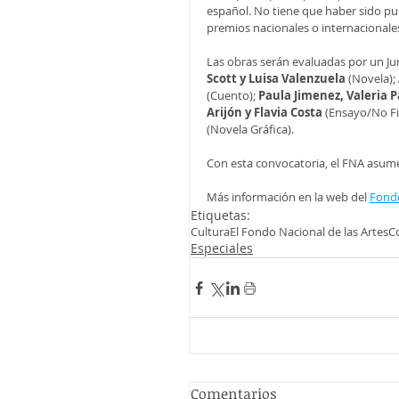
español. No tiene que haber sido pub
premios nacionales o internacionale
Las obras serán evaluadas por un Ju
Scott y Luisa Valenzuela
 (Novela); 
(Cuento); 
Paula Jimenez, Valeria P
Arijón y Flavia Costa
 (Ensayo/No Fi
(Novela Gráfica).
Con esta convocatoria, el FNA asume
Más información en la web del 
Fondo
Etiquetas:
Cultura
El Fondo Nacional de las Artes
C
Especiales
Comentarios