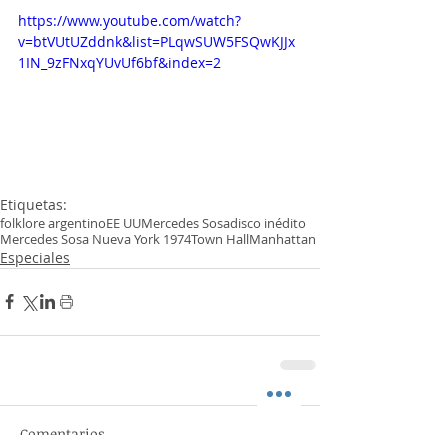
https://www.youtube.com/watch?
v=btVUtUZddnk&list=PLqwSUW5FSQwKJJx
1IN_9zFNxqYUvUf6bf&index=2
Etiquetas:
folklore argentino
EE UU
Mercedes Sosa
disco inédito
Mercedes Sosa Nueva York 1974
Town Hall
Manhattan
Especiales
Comentarios