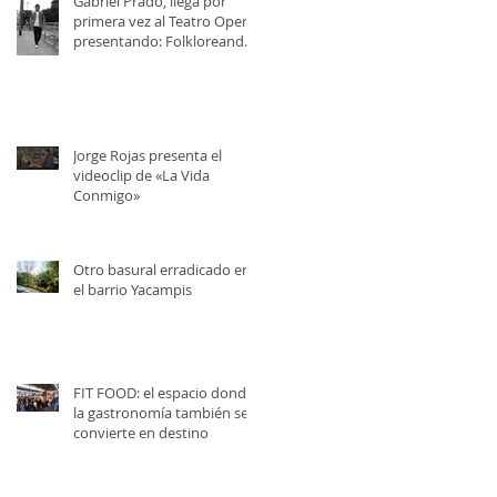
Gabriel Prado, llega por
primera vez al Teatro Opera,
presentando: Folkloreando
con Amigos
Jorge Rojas presenta el
videoclip de «La Vida
Conmigo»
Otro basural erradicado en
el barrio Yacampis
FIT FOOD: el espacio donde
la gastronomía también se
convierte en destino