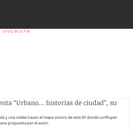
VIVO 91.3 FM
LA COPLERA - LA RIOJA - ARGENTINA
senta “Urbano… historias de ciudad”, su
 y una vidala trazan el mapa sonoro de este EP donde confluyen 
rbana propuesta por el autor.