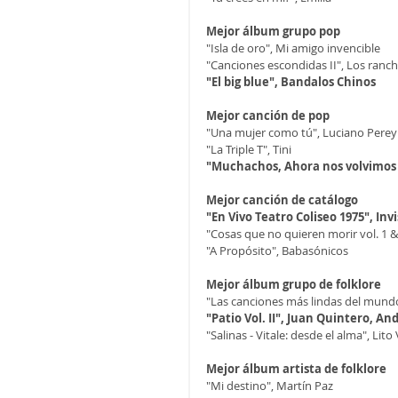
Mejor álbum grupo pop
"Isla de oro", Mi amigo invencible
"Canciones escondidas II", Los ranc
"El big blue", Bandalos Chinos
Mejor canción de pop
"Una mujer como tú", Luciano Pereyr
"La Triple T", Tini
"Muchachos, Ahora nos volvimos a
Mejor canción de catálogo
"En Vivo Teatro Coliseo 1975", Invi
"Cosas que no quieren morir vol. 1 &
"A Propósito", Babasónicos
Mejor álbum grupo de folklore
"Las canciones más lindas del mund
"Patio Vol. II", Juan Quintero, An
"Salinas - Vitale: desde el alma", Lito 
Mejor álbum artista de folklore
"Mi destino", Martín Paz