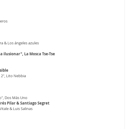
heros
a & Los ángeles azules
 ilusionar", La Mosca Tse-Tse
sible
 2", Lito Nebbia
o", Dos Más Uno
drés Pilar & Santiago Segret
Vitale & Luis Salinas