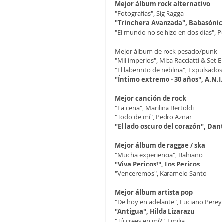
Mejor álbum rock alternativo
"Fotografías", Sig Ragga
"Trinchera Avanzada", Babasóni
"El mundo no se hizo en dos días", 
Mejor álbum de rock pesado/punk
"Mil imperios", Mica Racciatti & Set E
"El laberinto de neblina", Expulsados
"Íntimo extremo - 30 años", A.N.I
Mejor canción de rock
"La cena", Marilina Bertoldi
"Todo de mí", Pedro Aznar
"El lado oscuro del corazón", Dan
Mejor álbum de raggae / ska
"Mucha experiencia", Bahiano
"Viva Pericos!", Los Pericos
"Venceremos", Karamelo Santo
Mejor álbum artista pop
"De hoy en adelante", Luciano Perey
"Antigua", Hilda Lizarazu
"Tú crees en mí?", Emilia