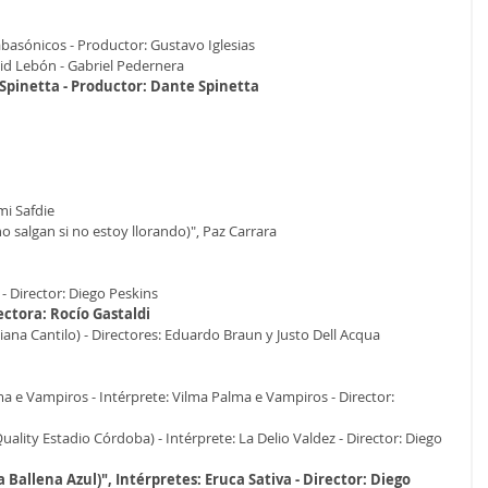
abasónicos - Productor: Gustavo Iglesias
vid Lebón - Gabriel Pedernera
 Spinetta - Productor: Dante Spinetta
mi Safdie
 salgan si no estoy llorando)", Paz Carrara
l - Director: Diego Peskins
rectora: Rocío Gastaldi
abiana Cantilo) - Directores: Eduardo Braun y Justo Dell Acqua
a e Vampiros - Intérprete: Vilma Palma e Vampiros - Director: 
uality Estadio Córdoba) - Intérprete: La Delio Valdez - Director: Diego 
Ballena Azul)", Intérpretes: Eruca Sativa - Director: Diego 