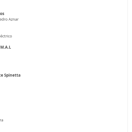
cos
Pedro Aznar
léctrico
.M.A.L
te Spinetta
ra