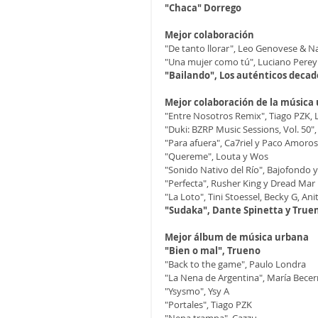
"Chaca" Dorrego
Mejor colaboración
"De tanto llorar", Leo Genovese & N
"Una mujer como tú", Luciano Pereyr
"Bailando", Los auténticos deca
Mejor colaboración de la música
"Entre Nosotros Remix", Tiago PZK, Li
"Duki: BZRP Music Sessions, Vol. 50",
"Para afuera", Ca7riel y Paco Amoro
"Quereme", Louta y Wos
"Sonido Nativo del Río", Bajofondo y
"Perfecta", Rusher King y Dread Mar 
"La Loto", Tini Stoessel, Becky G, Ani
"Sudaka", Dante Spinetta y True
Mejor álbum de música urbana
"Bien o mal", Trueno
"Back to the game", Paulo Londra
"La Nena de Argentina", María Becer
"Ysysmo", Ysy A
"Portales", Tiago PZK