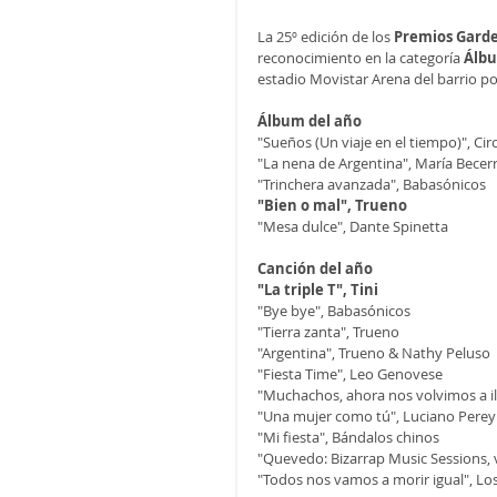
La 25º edición de los 
Premios Garde
reconocimiento en la categoría 
Álbu
estadio Movistar Arena del barrio po
Álbum del año
"Sueños (Un viaje en el tiempo)", Ci
"La nena de Argentina", María Becer
"Trinchera avanzada", Babasónicos
"Bien o mal", Trueno
"Mesa dulce", Dante Spinetta
Canción del año
"La triple T", Tini
"Bye bye", Babasónicos
"Tierra zanta", Trueno
"Argentina", Trueno & Nathy Peluso
"Fiesta Time", Leo Genovese
"Muchachos, ahora nos volvimos a il
"Una mujer como tú", Luciano Pereyr
"Mi fiesta", Bándalos chinos
"Quevedo: Bizarrap Music Sessions, 
"Todos nos vamos a morir igual", Lo