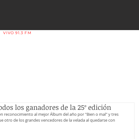
VIVO 91.3 FM
LA COPLERA - LA RIOJA - ARGENTINA
odos los ganadores de la 25º edición
o en reconocimiento al mejor Álbum del año por "Bien o mal" y tres 
fue otro de los grandes vencedores de la velada al quedarse con 