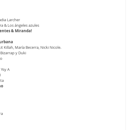
adia Larcher
a & Los ángeles azules
dentes & Miranda!
 urbana
t Killah, María Becerra, Nicki Nicole.
 Bizarrap y Duki
so
 Ysy A
I
tta
no
ra