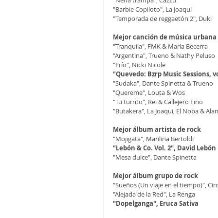
"Nena trampa", Cazzu
"Barbie Copiloto", La Joaqui
"Temporada de reggaetón 2", Duki
Mejor canción de música urbana
"Tranquila", FMK & María Becerra
"Argentina", Trueno & Nathy Peluso
"Frío", Nicki Nicole
"Quevedo: Bzrp Music Sessions, vo
"Sudaka", Dante Spinetta & Trueno
"Quereme", Louta & Wos
"Tu turrito", Rei & Callejero Fino
"Butakera", La Joaqui, El Noba & Al
Mejor álbum artista de rock
"Mojigata", Marilina Bertoldi
"Lebón & Co. Vol. 2", David Lebón
"Mesa dulce", Dante Spinetta
Mejor álbum grupo de rock
"Sueños (Un viaje en el tiempo)", Ci
"Alejada de la Red", La Renga
"Dopelganga", Eruca Sativa