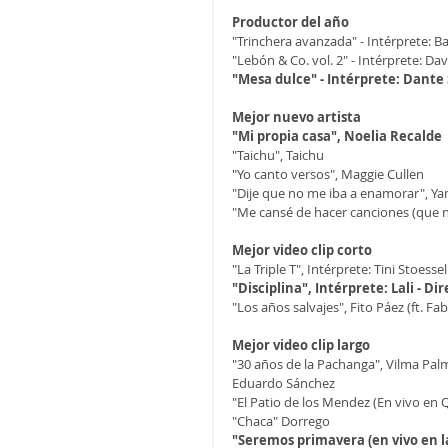
Productor del año
"Trinchera avanzada" - Intérprete: B
"Lebón & Co. vol. 2" - Intérprete: Da
"Mesa dulce" - Intérprete: Dante
Mejor nuevo artista
"Mi propia casa", Noelia Recalde
"Taichu", Taichu
"Yo canto versos", Maggie Cullen
"Dije que no me iba a enamorar", Ya
"Me cansé de hacer canciones (que no
Mejor video clip corto
"La Triple T", Intérprete: Tini Stoesse
"Disciplina", Intérprete: Lali - Di
"Los años salvajes", Fito Páez (ft. F
Mejor video clip largo
"30 años de la Pachanga", Vilma Palm
Eduardo Sánchez
"El Patio de los Mendez (En vivo en Q
"Chaca" Dorrego
"Seremos primavera (en vivo en la 