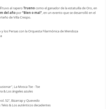
l
 tuvo al rapero 
Trueno 
como el ganador de la estatuilla de Oro, en 
m del año
 por 
"Bien o mal"
, en un evento que se desarrolló en el 
rteño de Villa Crespo.
ro y los Persas con la Orquesta Filarmónica de Mendoza
ra
usionar", La Mosca Tse - Tse
a & Los ángeles azules
vol. 52", Bizarrap y Quevedo
s Tekis & Los auténticos decadentes