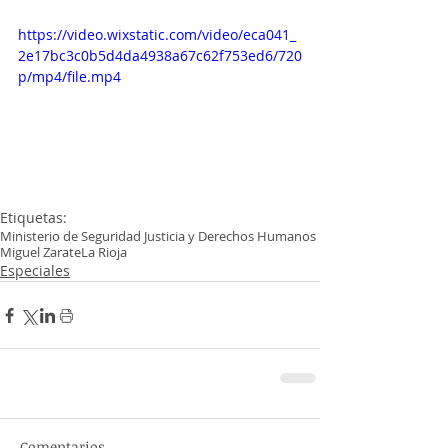
https://video.wixstatic.com/video/eca041_
2e17bc3c0b5d4da4938a67c62f753ed6/720
p/mp4/file.mp4
Etiquetas:
Ministerio de Seguridad Justicia y Derechos Humanos
Miguel Zarate
La Rioja
Especiales
Comentarios