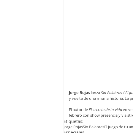
Jorge Rojas 
lanza 
Sin Palabras / El j
y vuelta de una misma historia. La pr
El autor de 
El secreto de tu vida
 volve
febrero con show presencia y vía st
Etiquetas:
Jorge Rojas
Sin Palabras
El juego de tu a
Especiales