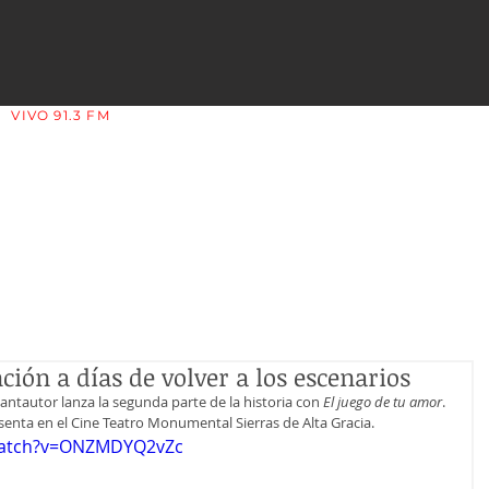
VIVO 91.3 FM
LA COPLERA - LA RIOJA - ARGENTINA
ción a días de volver a los escenarios
 cantautor lanza la segunda parte de la historia con 
El juego de tu amor
. 
esenta en el Cine Teatro Monumental Sierras de Alta Gracia.
watch?v=ONZMDYQ2vZc