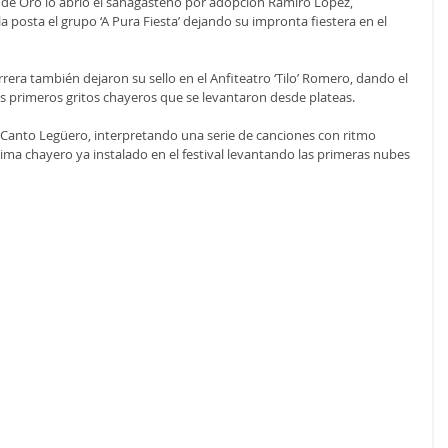
e de Oro lo abrió el sanagasteño por adopción Ramiro López, 
 posta el grupo ‘A Pura Fiesta’ dejando su impronta fiestera en el 
rera también dejaron su sello en el Anfiteatro ‘Tilo’ Romero, dando el 
os primeros gritos chayeros que se levantaron desde plateas.
 Canto Legüero, interpretando una serie de canciones con ritmo 
ma chayero ya instalado en el festival levantando las primeras nubes 