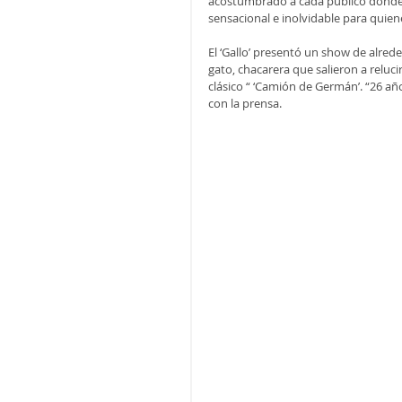
acostumbrado a cada público donde s
sensacional e inolvidable para quien
El ‘Gallo’ presentó un show de alre
gato, chacarera que salieron a reluci
clásico “ ‘Camión de Germán’. “26 añ
con la prensa.