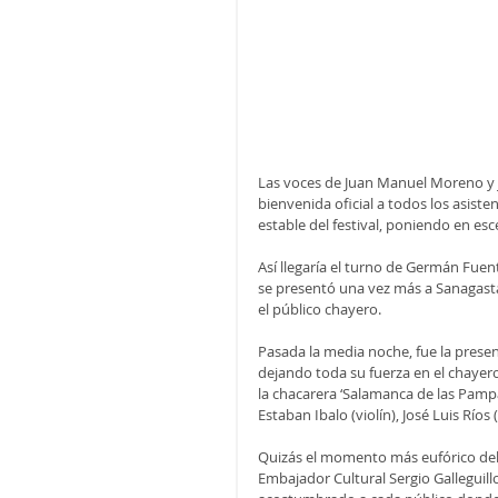
Las voces de Juan Manuel Moreno y J
bienvenida oficial a todos los asiste
estable del festival, poniendo en es
Así llegaría el turno de Germán Fuent
se presentó una vez más a Sanagasta
el público chayero.
Pasada la media noche, fue la prese
dejando toda su fuerza en el chayero
la chacarera ‘Salamanca de las Pampa
Estaban Ibalo (violín), José Luis Ríos
Quizás el momento más eufórico del
Embajador Cultural Sergio Galleguill