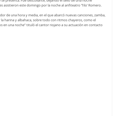
e presenta. Fue descollante, dejando el sello de una noche 
es asistieron este domingo por la noche al anfiteatro ‘Tilo’ Romero.
dedor de una hora y media, en el que abarcó nuevas canciones, zamba, 
r la harina y albahaca, sobre todo con ritmos chayeros, como el 
os en una noche” tituló el cantor riojano a su actuación en contacto 