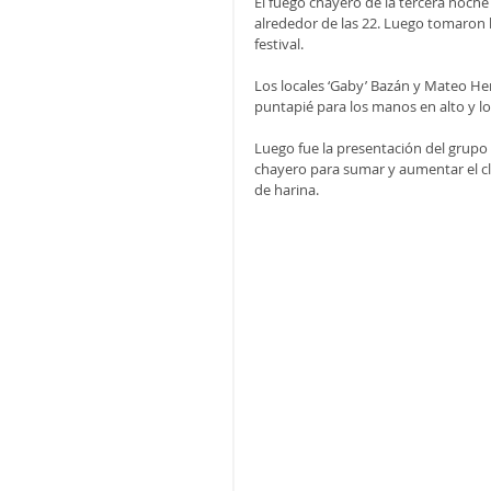
El fuego chayero de la tercera noch
alrededor de las 22. Luego tomaron la
festival.
Los locales ‘Gaby’ Bazán y Mateo Her
puntapié para los manos en alto y l
Luego fue la presentación del grupo
chayero para sumar y aumentar el cli
de harina.