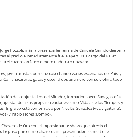
orge Pozzoli, más la presencia femenina de Candela Garrido dieron la 
ntes al predio e inmediatamente fue la apertura a cargo del Ballet 
cena el cuadro artístico denominado ‘Oro Chayero’.
es, joven artista que viene cosechando varios escenarios del País, y 
. Con chacareras, gatos y escondidos enamoró con su violín a todo 
ntación del conjunto Los del Mirador, formación joven Sanagasteña 
, apostando a sus propias creaciones como ‘Vidala de los Tiempos’ y 
s’. El grupo está conformado por Nicolás González (voz y guitarra), 
 (voz) y Pablo Flores (Bombo).
 Chayero de Oro con el impresionante shows que ofreció el 
o. Le puso puro ritmo chayero a su presentación, como tiene 