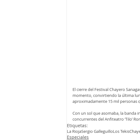
El cierre del Festival Chayero Sanaga
momento, convirtiendo la última lun
aproximadamente 15 mil personas qu
Con un sol que asomaba, la banda in
concurrentes del Anfiteatro ‘Tilo’ R
Etiquetas:
La Rioja
Sergio Galleguillo
Los Tekis
Chaye
Especiales