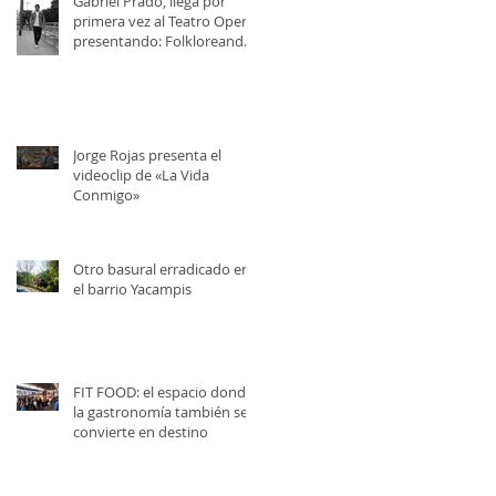
Gabriel Prado, llega por
primera vez al Teatro Opera,
presentando: Folkloreando
con Amigos
Jorge Rojas presenta el
videoclip de «La Vida
Conmigo»
Otro basural erradicado en
el barrio Yacampis
FIT FOOD: el espacio donde
la gastronomía también se
convierte en destino