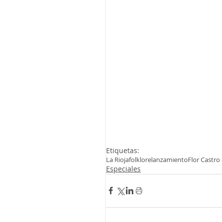
Etiquetas:
La Rioja
folklore
lanzamiento
Flor Castro 
Especiales