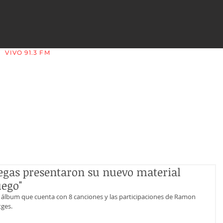
VIVO 91.3 FM
LA COPLERA - LA RIOJA - ARGENTINA
llegas presentaron su nuevo material
uego"
l álbum que cuenta con 8 canciones y las participaciones de Ramon 
ges. 