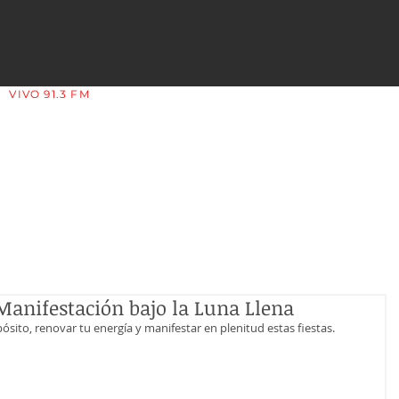
VIVO 91.3 FM
LA COPLERA - LA RIOJA - ARGENTINA
 Manifestación bajo la Luna Llena
ito, renovar tu energía y manifestar en plenitud estas fiestas.