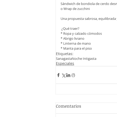
Sándwich de bondiola de cerdo des
o Wrap de zucchini
Una propuesta sabrosa, equilibrada 
 ¿Qué traer?
* Ropa y calzado cómodos
* Abrigo liviano
* Linterna de mano
* Manta para el piso
Etiquetas:
Sanagasta
Noche Intigasta
Especiales
Comentarios