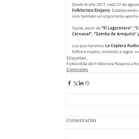
Desde el año 2017, cada 27 de agosto
Folklorista Riojano
; Estableciendo 
sino también un importante aporte e
Oyola, autor de
 “El Lagaretero”, 
Carnaval”, “Zamba de Arequito” y
Los que hacemos 
La Coplera Radio
folklore riojano, instando a seguir co
Etiquetas:
Folklore
Día del Folklorista Riojano
La Ri
Especiales
Comentarios