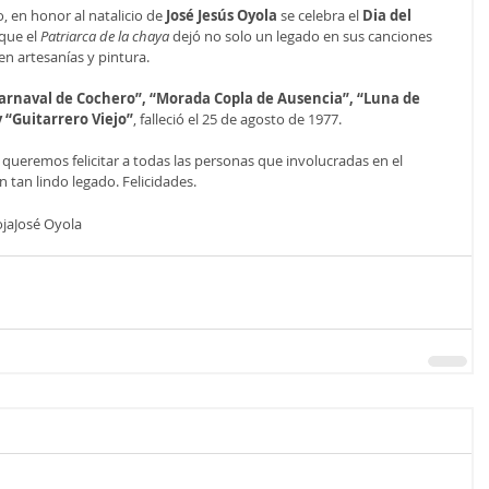
, en honor al natalicio de
 José Jesús Oyola
 se celebra el 
Dia del 
que el 
Patriarca de la chaya
 dejó no solo un legado en sus canciones 
n artesanías y pintura.
“Carnaval de Cochero”, “Morada Copla de Ausencia”, “Luna de 
 “Guitarrero Viejo”
, falleció el 25 de agosto de 1977.
 queremos felicitar a todas las personas que involucradas en el 
n tan lindo legado. Felicidades.
oja
José Oyola